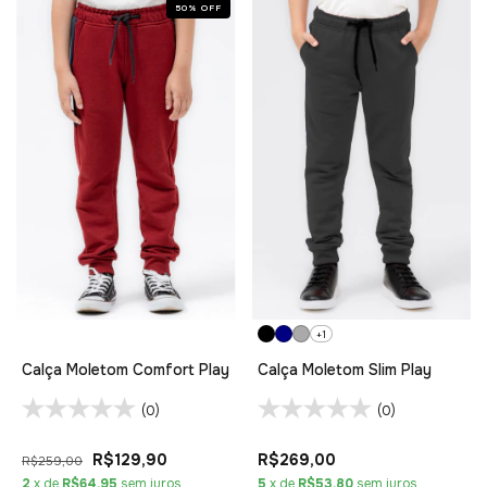
50
%
OFF
+1
Calça Moletom Comfort Play
Calça Moletom Slim Play
(0)
(0)
R$129,90
R$269,00
R$259,00
2
x de
R$64,95
sem juros
5
x de
R$53,80
sem juros