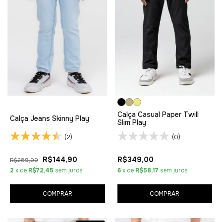
Calça Casual Paper Twill
Calça Jeans Skinny Play
Slim Play
(2)
(0)
R$144,90
R$349,00
R$289,00
2
x de
R$72,45
sem juros
6
x de
R$58,17
sem juros
COMPRAR
COMPRAR