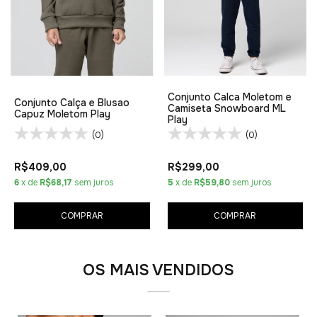
Conjunto Calca Moletom e
Conjunto Calça e Blusao
Camiseta Snowboard ML
Capuz Moletom Play
Play
(0)
(0)
R$409,00
R$299,00
6
x de
R$68,17
sem juros
5
x de
R$59,80
sem juros
COMPRAR
COMPRAR
OS MAIS VENDIDOS