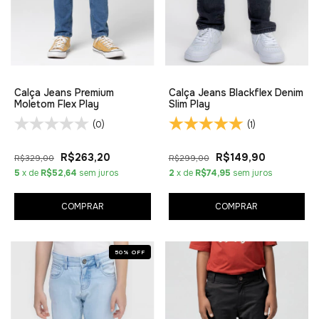
Calça Jeans Premium
Calça Jeans Blackflex Denim
Moletom Flex Play
Slim Play
(0)
(1)
R$263,20
R$149,90
R$329,00
R$299,00
5
x de
R$52,64
sem juros
2
x de
R$74,95
sem juros
COMPRAR
COMPRAR
50
%
OFF