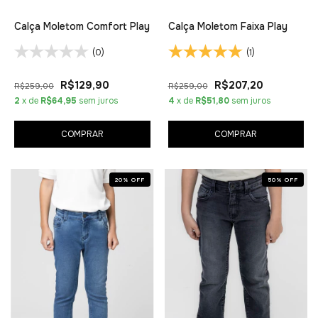
Calça Moletom Comfort Play
Calça Moletom Faixa Play
(0)
(1)
R$129,90
R$207,20
R$259,00
R$259,00
2
x de
R$64,95
sem juros
4
x de
R$51,80
sem juros
COMPRAR
COMPRAR
20
%
OFF
50
%
OFF