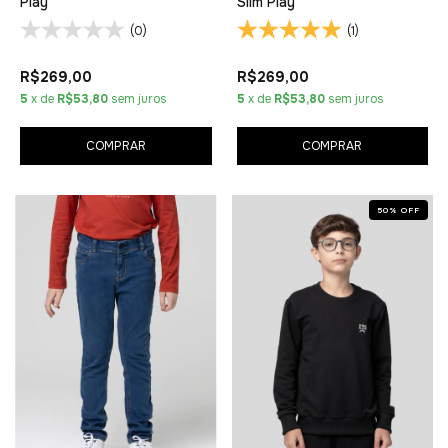
Play
Slim Play
(0)
(1)
R$269,00
R$269,00
5
x de
R$53,80
sem juros
5
x de
R$53,80
sem juros
COMPRAR
COMPRAR
50
%
OFF