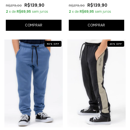
R$139,90
R$139,90
R$279,00
R$279,90
2
x de
R$69,95
sem juros
2
x de
R$69,95
sem juros
COMPRAR
COMPRAR
50
%
OFF
20
%
OFF