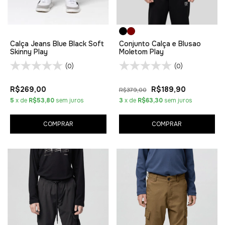
Calça Jeans Blue Black Soft
Conjunto Calça e Blusao
Skinny Play
Moletom Play
(0)
(0)
R$269,00
R$189,90
R$379,00
5
x de
R$53,80
sem juros
3
x de
R$63,30
sem juros
COMPRAR
COMPRAR