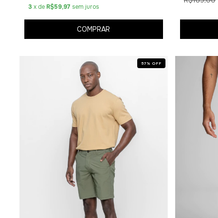
3
x de
R$59,97
sem juros
COMPRAR
57
%
OFF