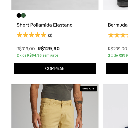
Short Poliamida Elastano
Bermuda 
(3)
R$129,90
R$319,00
R$239,00
2
x de
R$64,95
sem juros
2
x de
R$59
COMPRAR
60
%
OFF