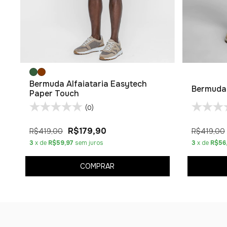
Bermuda Alfaiataria Easytech
Bermuda 
Paper Touch
(0)
R$179,90
R$419,00
R$419,00
3
x de
R$59,97
sem juros
3
x de
R$56
COMPRAR