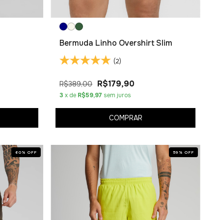
Bermuda Linho Overshirt Slim
(2)
R$179,90
R$389,00
3
x de
R$59,97
sem juros
COMPRAR
60
%
OFF
59
%
OFF