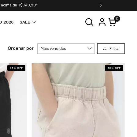
F. Cupom: PRIMEIRACOMPRA
0
O 2026
SALE
Ordenar por
Filtrar
45
%
OFF
58
%
OFF