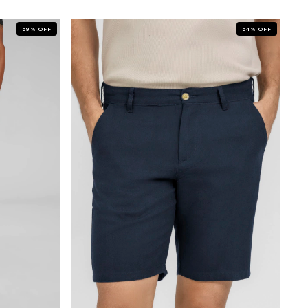
59
%
OFF
54
%
OFF