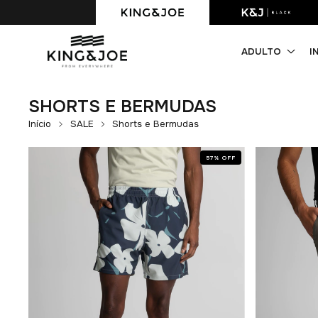
Frete Grátis em compras acima de R$349,90*
ADULTO
I
SHORTS E BERMUDAS
Início
SALE
Shorts e Bermudas
57
%
OFF