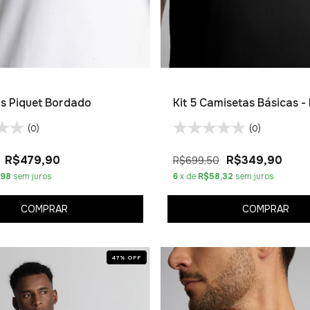
os Piquet Bordado
Kit 5 Camisetas Básicas 
(0)
(0)
R$479,90
R$349,90
R$699,50
,98
sem juros
6
x de
R$58,32
sem juros
COMPRAR
COMPRAR
47
%
OFF