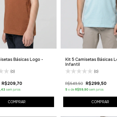
misetas Básicas Logo -
Kit 5 Camisetas Básicas L
Infantil
(0)
(0)
R$209,70
R$299,50
R$549,50
,43
sem juros
5
x de
R$59,90
sem juros
COMPRAR
COMPRAR