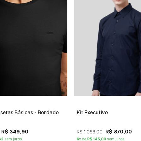
isetas Básicas - Bordado
Kit Executivo
R$ 349,90
R$ 870,00
R$ 1.088,00
32
sem juros
6
x de
R$ 145,00
sem juros