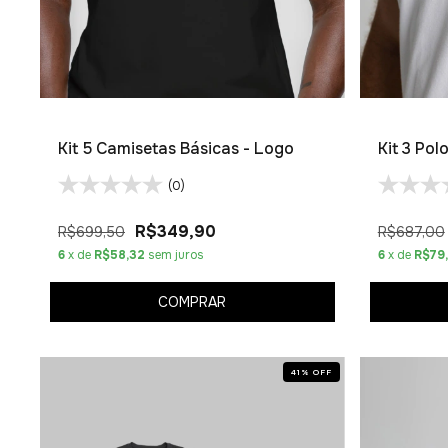
Kit 5 Camisetas Básicas - Logo
Kit 3 Pol
(0)
R$349,90
R$699,50
R$687,00
6
x de
R$58,32
sem juros
6
x de
R$79
COMPRAR
41
%
OFF