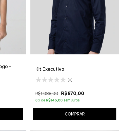
ogo -
Kit Executivo
(0)
R$870,00
R$1.088,00
6
x de
R$145,00
sem juros
COMPRAR