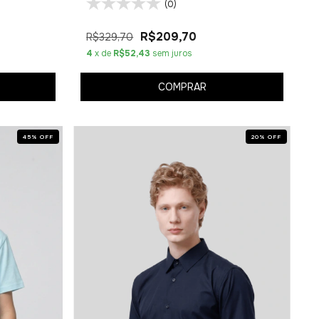
(0)
R$209,70
R$329,70
4
x de
R$52,43
sem juros
COMPRAR
45
%
OFF
20
%
OFF