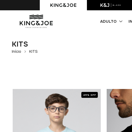
Parcelamento 6
ADULTO
I
KITS
Início
KITS
FF
45% OFF