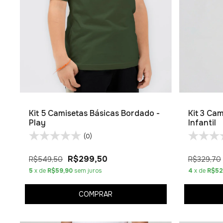
Kit 5 Camisetas Básicas Bordado -
Kit 3 Ca
Play
Infantil
(0)
R$299,50
R$549,50
R$329,70
5
x de
R$59,90
sem juros
4
x de
R$52
COMPRAR