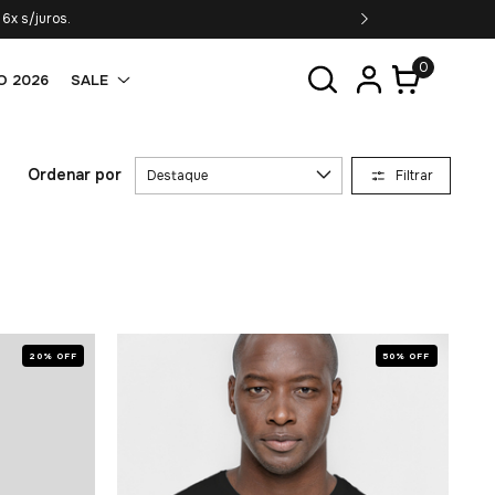
Frete Grátis em compras acima de R$349,90*
0
O 2026
SALE
Ordenar por
Filtrar
20% OFF
50% OFF