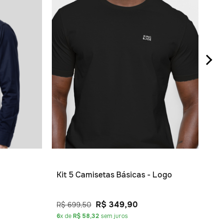
K
P
R
4
Kit 5 Camisetas Básicas - Logo
R$ 349,90
R$ 699,50
6
x de
R$ 58,32
sem juros