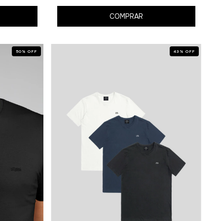
COMPRAR
50
%
OFF
43
%
OFF