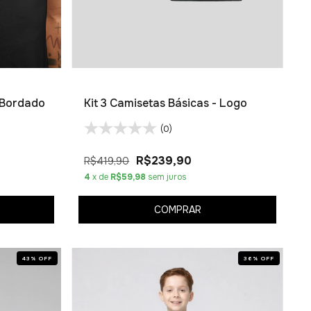
- Bordado
Kit 3 Camisetas Básicas - Logo
(0)
R$239,90
R$419,90
4
x de
R$59,98
sem juros
COMPRAR
43
%
OFF
36
%
OFF