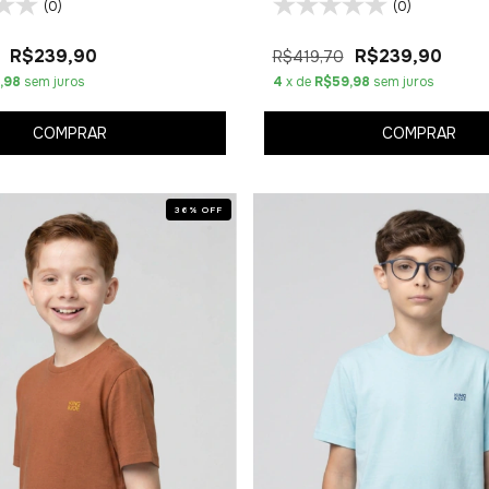
(0)
(0)
R$239,90
R$239,90
R$419,70
,98
sem juros
4
x de
R$59,98
sem juros
COMPRAR
COMPRAR
36
%
OFF