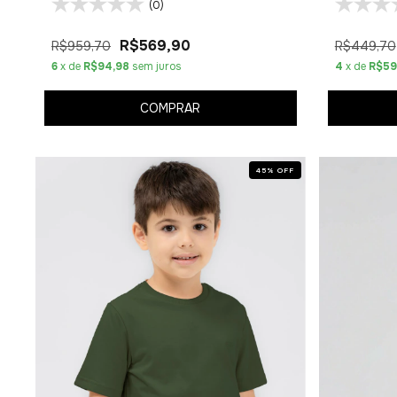
(0)
R$569,90
R$959,70
R$449,70
6
x de
R$94,98
sem juros
4
x de
R$59
COMPRAR
45
%
OFF