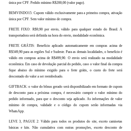
única por CPF. Pedido mínimo R$200,00 (valor pago).
BEMVINDO15: Cupom válido exclusivamente para a primeira compra, ativação
única por CPF. Sem valor mínimo de compra.
FRETE FIXO: R$9,90 por envio, válido para qualquer estado do Brasil. A
transportadora será definida na hora do envio, modalidade econômica.
FRETE GRÁTIS: Benefício aplicado automaticamente em compras acima de
R$349,90 para as regiões Sul e Sudeste. Para as demais localidades, o benefício é
válido em compras acima de R$499,90. O envio será realizado na modalidade
econômica. Em caso de devolução parcial do pedido, caso o valor final da compra
fique abaixo do mínimo exigido para o frete grátis, o custo do frete será
descontado do valor a ser reembolsado.
GIFTBACK: o valor do bônus gerado será disponibilizado em formato de cupom
de desconto para a próxima compra, é necessário cumprir o valor mínimo do
pedido informado, para que o desconto seja aplicado. As informações de valor
mínimo de compra, validade e o código do cupom serão informadas via
WhatsApp.
LEVE 3, PAGUE 2: Válido para todos os produtos do site, exceto camisetas
básicas e kits. Não cumulativa com outras promoções, exceto desconto de