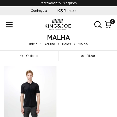
Parcelamento 6x s/juros.
Conheça a
0
MALHA
Início
Adulto
Polos
Malha
Ordenar
Filtrar