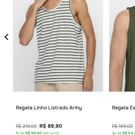
Regata Linho Listrado Army
Regata E
R$ 89,90
R$ 219,00
R$ 169,00
1
x de
R$ 89,90
sem juros
2
x de
R$ 54,