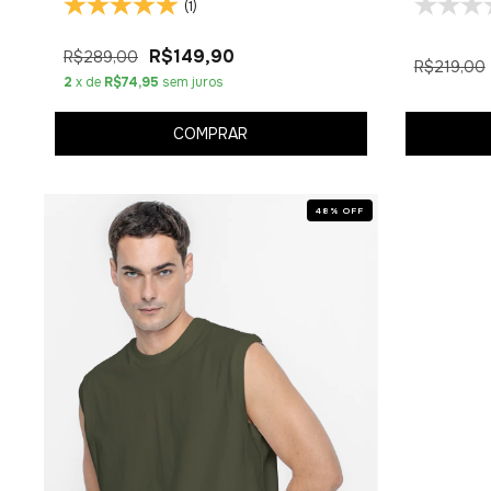
(1)
R$149,90
R$289,00
R$219,00
2
x de
R$74,95
sem juros
COMPRAR
48
%
OFF