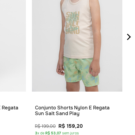
R
R
2
E Regata
Conjunto Shorts Nylon E Regata
Sun Salt Sand Play
R$ 159,20
R$ 199,00
3
x de
R$ 53,07
sem juros