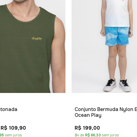
stonada
Conjunto Bermuda Nylon 
Ocean Play
R$ 109,90
R$ 199,00
95
sem juros
3
x de
R$ 66,33
sem juros