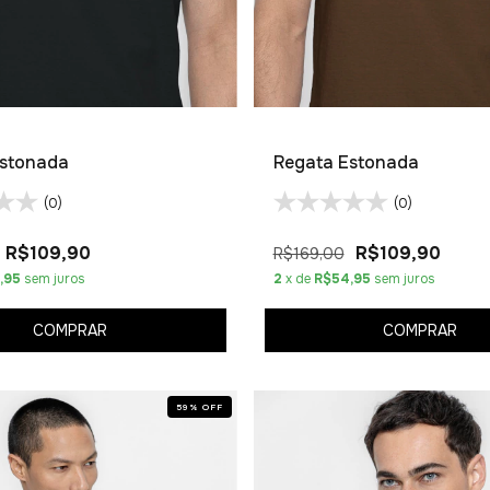
Estonada
Regata Estonada
(0)
(0)
R$109,90
R$109,90
R$169,00
,95
sem juros
2
x de
R$54,95
sem juros
COMPRAR
COMPRAR
59
%
OFF