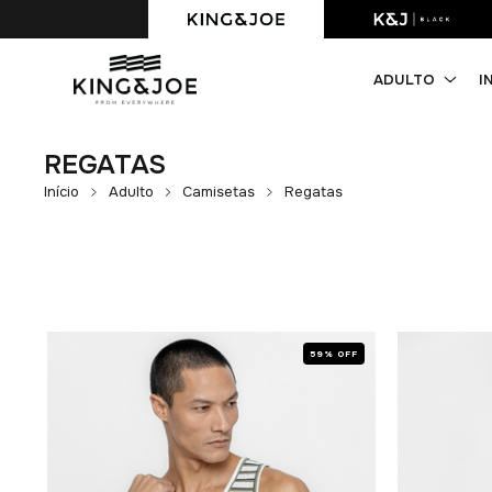
Primeira compra com 10% OFF. Cupom: PRIMEIRACOMPRA
ADULTO
I
REGATAS
Início
Adulto
Camisetas
Regatas
F
59% OFF