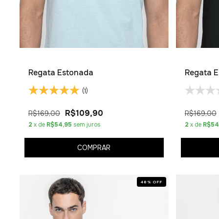
Regata Estonada
Regata 
(1)
R$109,90
R$169,00
R$169,00
2
x de
R$54,95
sem juros
2
x de
R$54
COMPRAR
48
%
OFF