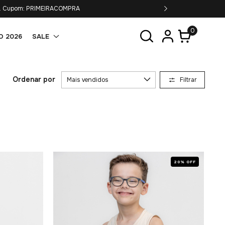
6x s/juros.
0
O 2026
SALE
Ordenar por
Filtrar
20% OFF