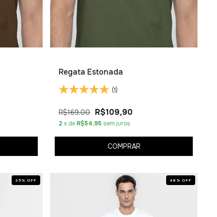
Regata Estonada
(1)
R$109,90
R$169,00
2
x de
R$54,95
sem juros
COMPRAR
35
%
OFF
48
%
OFF