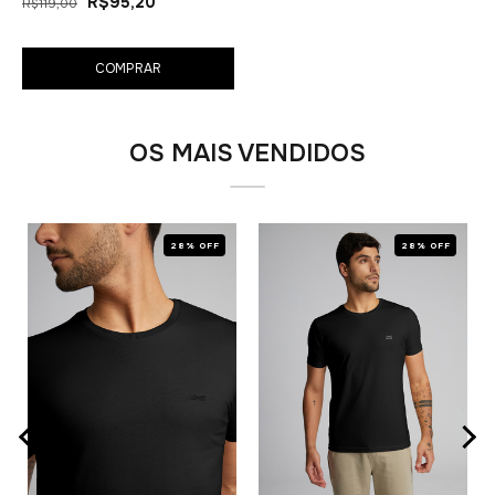
R$95,20
R$119,00
COMPRAR
OS MAIS VENDIDOS
28% OFF
28% OFF