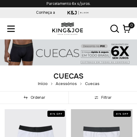
Parcelamento 6x s/juros.
Conheça a
0
CUECAS
Início
Acessórios
Cuecas
Ordenar
Filtrar
41
%
OFF
41
%
OFF