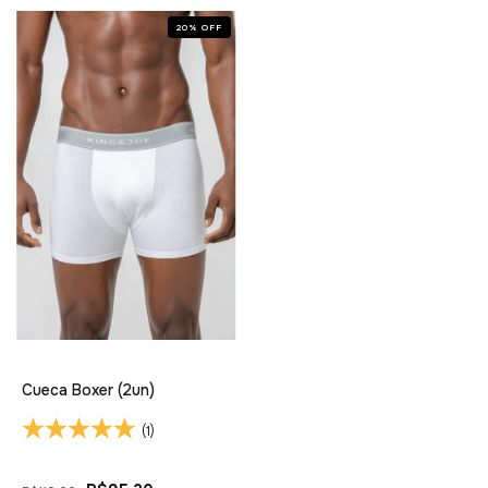
20
%
OFF
Cueca Boxer (2un)
(1)