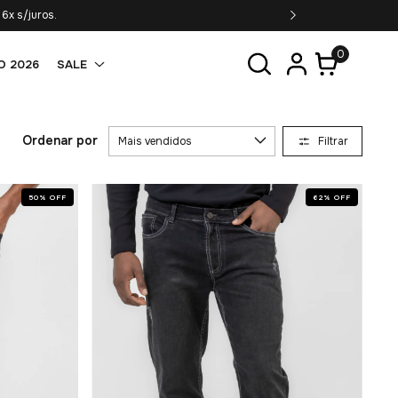
6x s/juros.
0
O 2026
SALE
Ordenar por
Filtrar
50
%
OFF
62
%
OFF