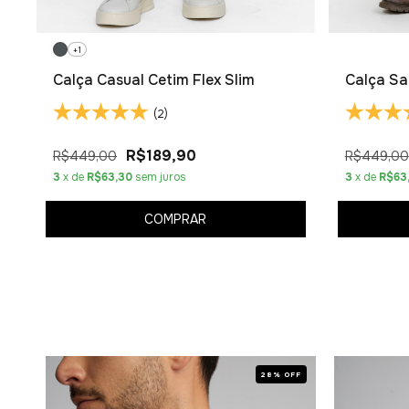
+1
Calça Casual Cetim Flex Slim
Calça Sa
(2)
R$189,90
R$449,00
R$449,00
3
x de
R$63,30
sem juros
3
x de
R$63
COMPRAR
OFF
28% OFF