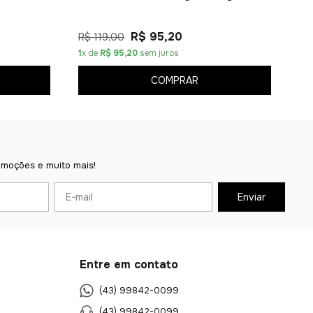
R$ 95,20
R$ 119,00
1
x de
R$ 95,20
sem juros
COMPRAR
omoções e muito mais!
Entre em contato
(43) 99842-0099
(43) 99842-0099