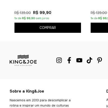
R$ 99,90
R$ 139,00
R$ 139,00
1
x de
R$ 99,90
sem juros
1
x de
R$ 99,
COMPRAR
Sobre a King&Joe
A
Nascemos em 2013 para descomplicar a
rotina e inspirar um mundo de culturas
I