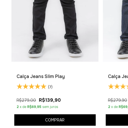
Calça Jeans Slim Play
Calça Je
(7)
R$139,90
R$279,00
R$279,90
2
x de
R$69,95
sem juros
2
x de
R$69
COMPRAR