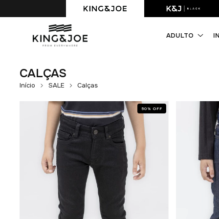
Primeira compra com 10% OFF. Cupom: PRIMEIRACOMPRA
ADULTO
I
CALÇAS
Início
SALE
Calças
50
%
OFF