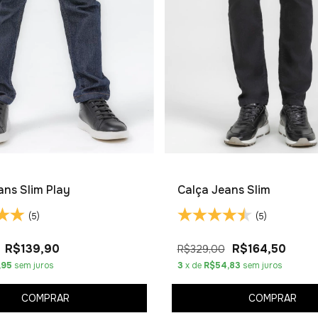
ans Slim Play
Calça Jeans Slim
(5)
(5)
R$139,90
R$164,50
R$329,00
,95
sem juros
3
x de
R$54,83
sem juros
COMPRAR
COMPRAR