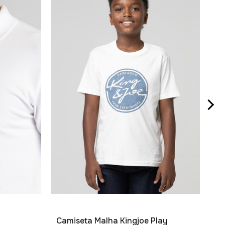
Po
R$
2
x
Camiseta Malha Kingjoe Play