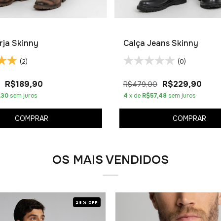
rja Skinny
Calça Jeans Skinny
(2)
(0)
R$189,90
R$229,90
R$479,00
,30
sem juros
4
x de
R$57,48
sem juros
COMPRAR
COMPRAR
OS MAIS VENDIDOS
28% OFF