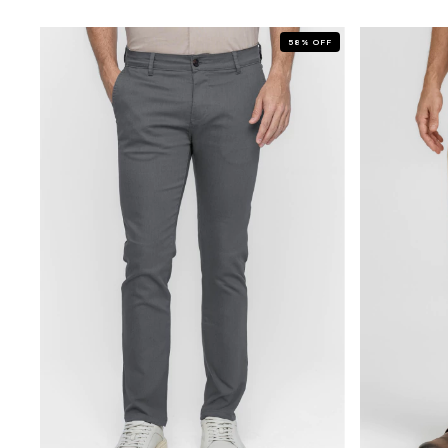
58
%
OFF