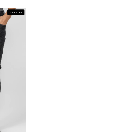
52
%
OFF