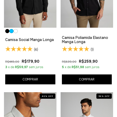
Camisa Poliamida Elastano
Camisa Social Manga Longa
Manga Longa
(6)
(1)
R$179,90
R$259,90
R$449,00
R$639,00
3
x de
R$59,97
sem juros
5
x de
R$51,98
sem juros
COMPRAR
COMPRAR
60
%
OFF
59
%
OFF