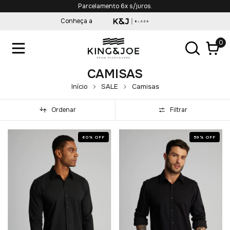
Parcelamento 6x s/juros.
Conheça a
0
CAMISAS
Início
SALE
Camisas
Ordenar
Filtrar
60
%
OFF
59
%
OFF