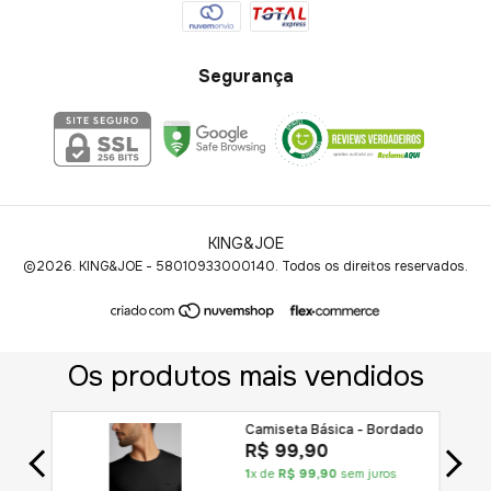
Segurança
KING&JOE
©2026. KING&JOE - 58010933000140. Todos os direitos reservados.