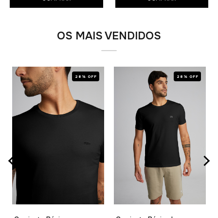
OS MAIS VENDIDOS
28% OFF
28% OFF