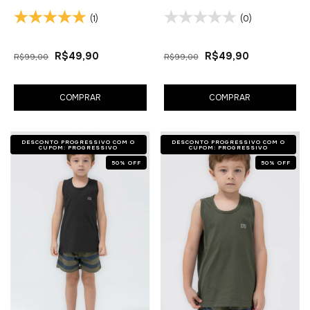
(1)
(0)
R$49,90
R$49,90
R$99,00
R$99,00
COMPRAR
COMPRAR
DESCONTO PROGRESSIVO COM O
DESCONTO PROGRESSIVO COM O
CUPOM: PROGRESSIVO
CUPOM: PROGRESSIVO
50
%
OFF
50
%
OFF