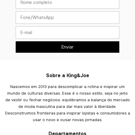
Sobre a King&Joe
Nascemos em 2013 para descomplicar a rotina e inspirar um
mundo de culturas diversas. Esse é o nosso estilo, seja no jeito
de vestir ou fechar negócios: equilibramos a balança do mercado
de moda masculina para dar mais valor à liberdade.
Desconstruimos fronteiras para inspirar lojistas e consumidores a
usar o novo e ousar novas jornadas.
Departamentos