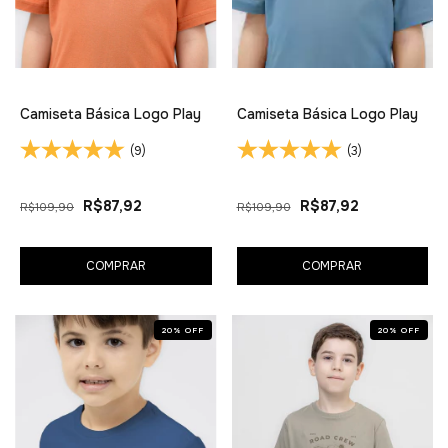
Camiseta Básica Logo Play
Camiseta Básica Logo Play
(9)
(3)
R$87,92
R$87,92
R$109,90
R$109,90
COMPRAR
COMPRAR
20
%
OFF
20
%
OFF