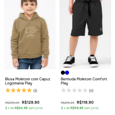
Blusa Moletom com Capuz
Bermuda Moletom Comfort
Logomania Play
Play
(3)
(0)
R$129,90
R$119,90
R$239,00
R$219,00
2
x de
R$64,95
sem juros
2
x de
R$59,95
sem juros