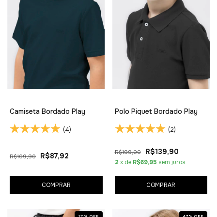
Camiseta Bordado Play
Polo Piquet Bordado Play
(4)
(2)
R$139,90
R$199,00
R$87,92
R$109,90
2
x de
R$69,95
sem juros
COMPRAR
COMPRAR
20
%
OFF
47
%
OFF