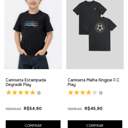
Camiseta Estampada
Camiseta Malha Kingjoe F.C
Degradê Play
Play
(1)
(1)
R$54,90
R$45,90
R$109,00
R$119,00
COMPRAR
COMPRAR