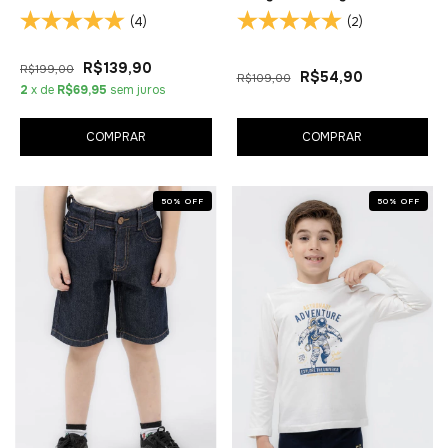
(4)
(2)
R$139,90
R$199,00
R$54,90
R$109,00
2
x de
R$69,95
sem juros
COMPRAR
COMPRAR
50
%
OFF
50
%
OFF