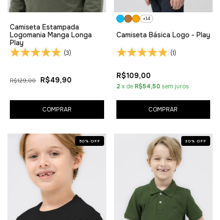
+14
Camiseta Estampada
Logomania Manga Longa
Camiseta Básica Logo - Play
Play
(3)
(1)
R$109,00
R$49,90
R$129,00
2
x de
R$54,50
sem juros
COMPRAR
COMPRAR
50
%
OFF
30
%
OFF