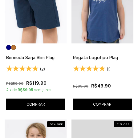
Bermuda Sarja Slim Play
Regata Logotipo Play
(2)
(1)
R$119,90
R$259,00
R$49,90
R$99,00
2
x de
R$59,95
sem juros
COMPRAR
COMPRAR
50
%
OFF
61
%
OFF