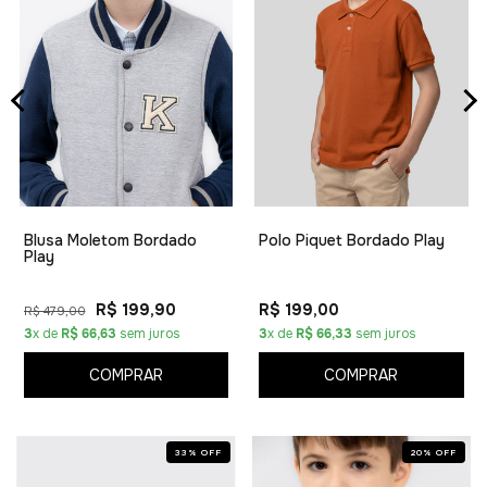
Blusa Moletom Bordado
Polo Piquet Bordado Play
Play
R$ 199,90
R$ 199,00
R$ 479,00
3
x de
R$ 66,63
sem juros
3
x de
R$ 66,33
sem juros
COMPRAR
COMPRAR
33
%
OFF
20
%
OFF