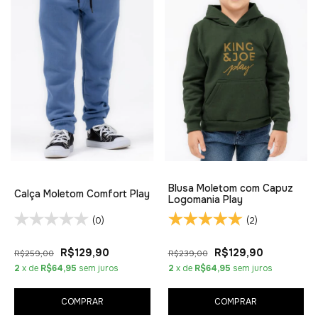
Blusa Moletom com Capuz
Calça Moletom Comfort Play
Logomania Play
(0)
(2)
R$129,90
R$129,90
R$259,00
R$239,00
2
x de
R$64,95
sem juros
2
x de
R$64,95
sem juros
COMPRAR
COMPRAR