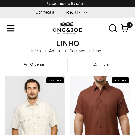
Parcelamento 6x s/juros.
Conheça a
0
LINHO
Início
Adulto
Camisas
Linho
Ordenar
Filtrar
52
%
OFF
10
%
OFF