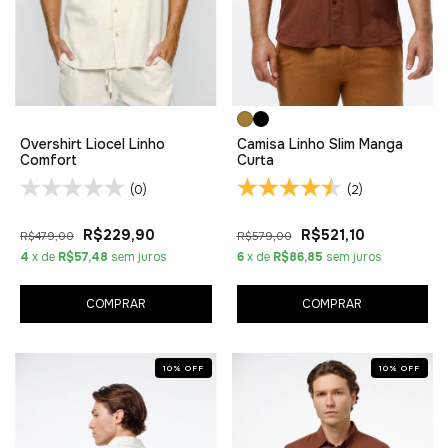
Overshirt Liocel Linho
Camisa Linho Slim Manga
Comfort
Curta
(0)
(2)
R$229,90
R$521,10
R$479,00
R$579,00
4
x de
R$57,48
sem juros
6
x de
R$86,85
sem juros
COMPRAR
COMPRAR
10
%
OFF
10
%
OFF