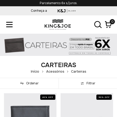
Parcelamento 6x s/juros.
Conheça a
0
CARTEIRAS
Início
Acessórios
Carteiras
Ordenar
Filtrar
20
%
OFF
50
%
OFF