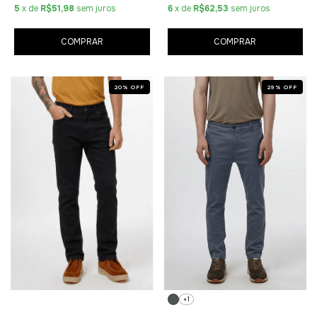
5
x de
R$51,98
sem juros
6
x de
R$62,53
sem juros
COMPRAR
COMPRAR
20
%
OFF
29
%
OFF
+1