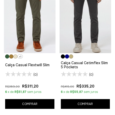
+1
Calça Casual Cetimflex Slim
Calça Casual Flextwill Slim
5 Pockets
(0)
(0)
R$311,20
R$335,20
R$389,00
R$419,00
6
x de
R$51,87
sem juros
6
x de
R$55,87
sem juros
COMPRAR
COMPRAR