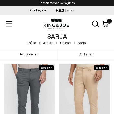
Parcelamento 6x s/juros.
Conheça a
0
SARJA
Início
Adulto
Calças
Sarja
Ordenar
Filtrar
58
%
OFF
58
%
OFF