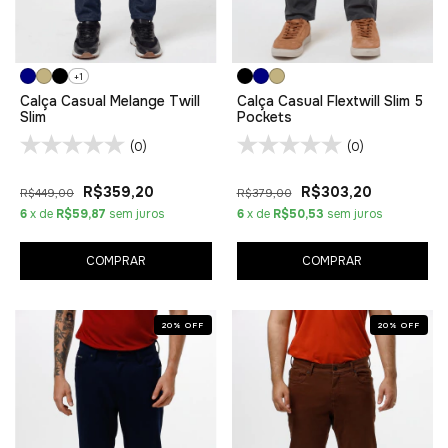
+1
Calça Casual Melange Twill
Calça Casual Flextwill Slim 5
Slim
Pockets
(0)
(0)
R$359,20
R$303,20
R$449,00
R$379,00
6
x de
R$59,87
sem juros
6
x de
R$50,53
sem juros
COMPRAR
COMPRAR
20
%
OFF
20
%
OFF