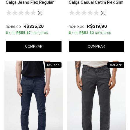
Calça Jeans Flex Regular
Calça Casual Cetim Flex Slim
(0)
(0)
R$335,20
R$319,90
R$419,00
R$449,00
6
x de
R$55,87
sem juros
6
x de
R$53,32
sem juros
COMPRAR
COMPRAR
20
%
OFF
20
%
OFF