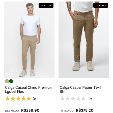
55
%
OFF
20
%
OFF
Calça Casual Chino Premium
Calça Casual Paper Twill
Lyocel Flex
Slim
(1)
(0)
R$259,90
R$375,20
R$579,00
R$469,00