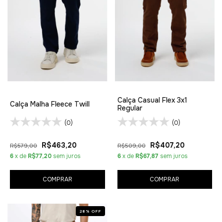
Calça Casual Flex 3x1
Calça Malha Fleece Twill
Regular
(0)
(0)
R$463,20
R$407,20
R$579,00
R$509,00
6
x de
R$77,20
sem juros
6
x de
R$67,87
sem juros
COMPRAR
COMPRAR
28
%
OFF