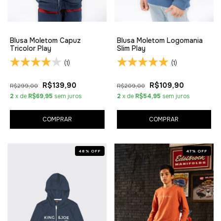
Blusa Moletom Capuz
Blusa Moletom Logomania
Tricolor Play
Slim Play
(1)
(1)
R$139,90
R$109,90
R$299,00
R$209,00
2
x de
R$69,95
sem juros
2
x de
R$54,95
sem juros
COMPRAR
COMPRAR
48
%
OFF
47
%
OFF