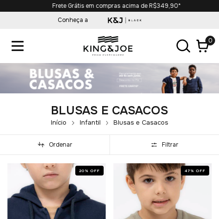
Frete Grátis em compras acima de R$349,90*
Conheça a
0
BLUSAS E CASACOS
Início
Infantil
Blusas e Casacos
Ordenar
Filtrar
20
%
OFF
47
%
OFF