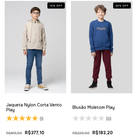
10
%
OFF
20
%
OFF
Jaqueta Nylon Corta Vento
Blusão Moletom Play
Play
(1)
(0)
R$377,10
R$183,20
R$419,00
R$229,00