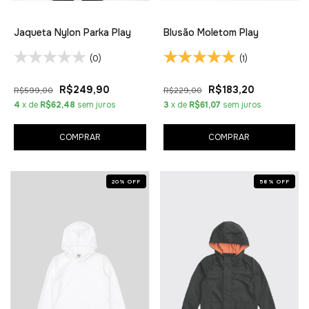
Jaqueta Nylon Parka Play
Blusão Moletom Play
(0)
(1)
R$249,90
R$183,20
R$599,00
R$229,00
4
x de
R$62,48
sem juros
3
x de
R$61,07
sem juros
COMPRAR
COMPRAR
20
%
OFF
58
%
OFF