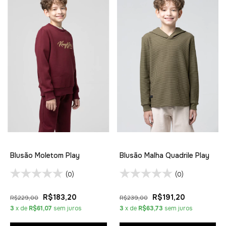
Blusão Moletom Play
Blusão Malha Quadrile Play
(0)
(0)
R$183,20
R$191,20
R$229,00
R$239,00
3
x de
R$61,07
sem juros
3
x de
R$63,73
sem juros