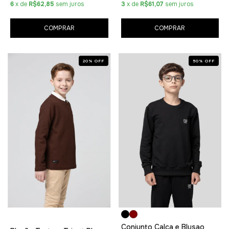
6
x de
R$62,85
sem juros
3
x de
R$61,07
sem juros
COMPRAR
COMPRAR
20
%
OFF
50
%
OFF
Conjunto Calça e Blusao