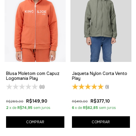
Blusa Moletom com Capuz
Jaqueta Nylon Corta Vento
Logomania Play
Play
(0)
(1)
R$149,90
R$377,10
R$289,00
R$419,00
2
x de
R$74,95
sem juros
6
x de
R$62,85
sem juros
COMPRAR
COMPRAR