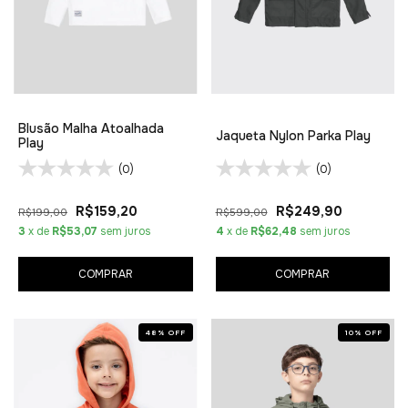
Blusão Malha Atoalhada
Jaqueta Nylon Parka Play
Play
(0)
(0)
R$159,20
R$249,90
R$199,00
R$599,00
3
x de
R$53,07
sem juros
4
x de
R$62,48
sem juros
COMPRAR
COMPRAR
48
%
OFF
10
%
OFF