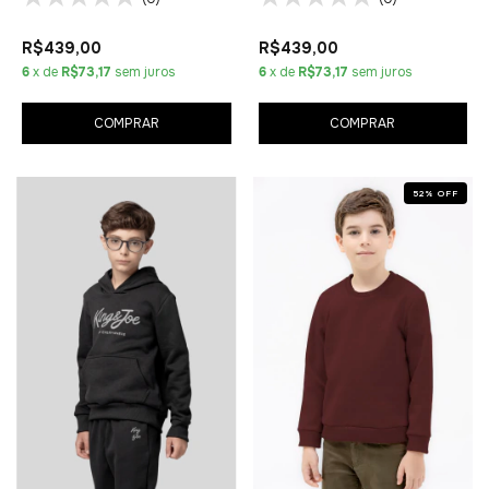
R$439,00
R$439,00
6
x de
R$73,17
sem juros
6
x de
R$73,17
sem juros
COMPRAR
COMPRAR
52
%
OFF