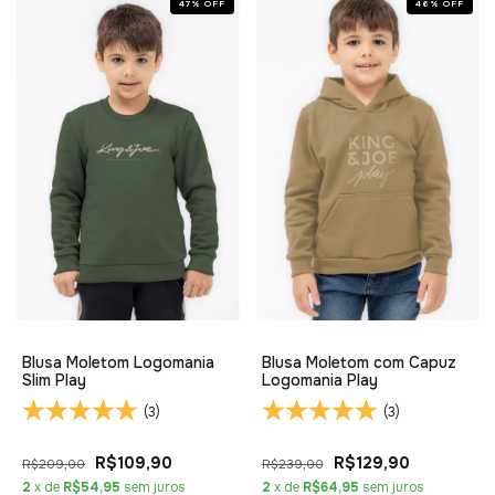
47
%
OFF
46
%
OFF
Blusa Moletom Logomania
Blusa Moletom com Capuz
Slim Play
Logomania Play
(3)
(3)
R$109,90
R$129,90
R$209,00
R$239,00
2
x de
R$54,95
sem juros
2
x de
R$64,95
sem juros