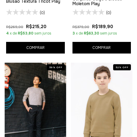
Blusão Textura Tricot Play
Moletom Play
(0)
(0)
R$215,20
R$189,90
R$269,00
R$379,00
4
x de
R$53,80
sem juros
3
x de
R$63,30
sem juros
COMPRAR
COMPRAR
59
%
OFF
52
%
OFF