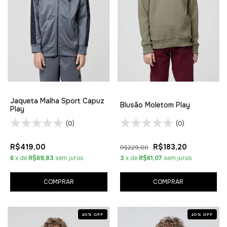
Jaqueta Malha Sport Capuz
Blusão Moletom Play
Play
(0)
(0)
R$419,00
R$183,20
R$229,00
6
x de
R$69,83
sem juros
3
x de
R$61,07
sem juros
COMPRAR
COMPRAR
20
%
OFF
20
%
OFF