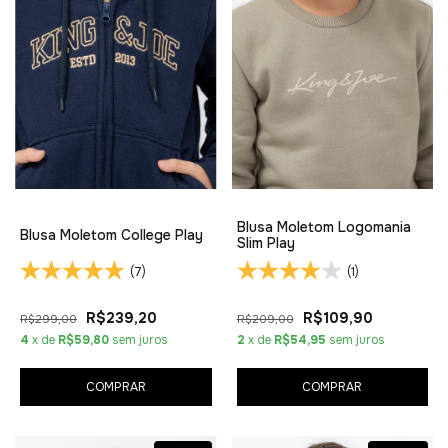
Blusa Moletom Logomania
Blusa Moletom College Play
Slim Play
(7)
(1)
R$239,20
R$109,90
R$299,00
R$209,00
4
x de
R$59,80
sem juros
2
x de
R$54,95
sem juros
COMPRAR
COMPRAR