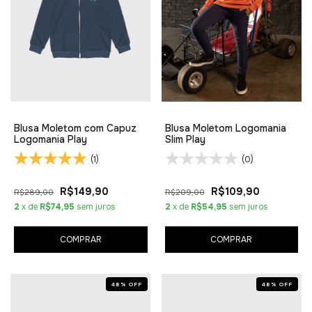
Blusa Moletom com Capuz
Blusa Moletom Logomania
Logomania Play
Slim Play
(1)
(0)
R$149,90
R$109,90
R$289,00
R$209,00
2
x de
R$74,95
sem juros
2
x de
R$54,95
sem juros
COMPRAR
COMPRAR
48
%
OFF
48
%
OFF