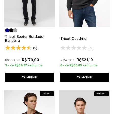
Tricot Suéter Bordado
Tricot Quadrille
Bandeira
(5)
(0)
R$179,90
R$521,10
R$389,00
R$579,00
3
x de
R$59,97
sem juros
6
x de
R$86,85
sem juros
COMPRAR
COMPRAR
12
%
OFF
10
%
OFF