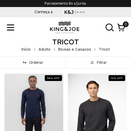
Parcelamento 6x s/juros.
Conheça a
0
TRICOT
Início
Adulto
Blusas e Casacos
Tricot
Ordenar
Filtrar
54
%
OFF
10
%
OFF