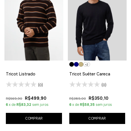
+2
Tricot Listrado
Tricot Suéter Careca
(0)
(0)
R$499,90
R$350,10
R$569,90
R$389,00
6
x de
R$83,32
sem juros
6
x de
R$58,35
sem juros
COMPRAR
COMPRAR