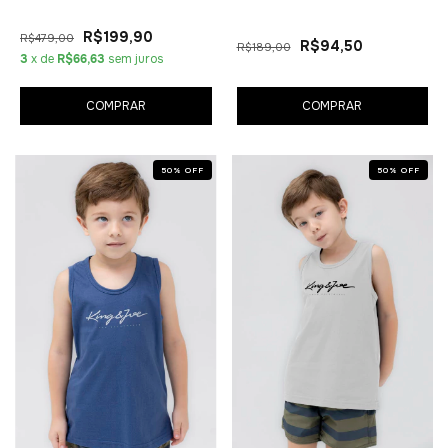
R$199,90
R$479,00
R$94,50
R$189,00
3
x de
R$66,63
sem juros
COMPRAR
COMPRAR
50
%
OFF
50
%
OFF