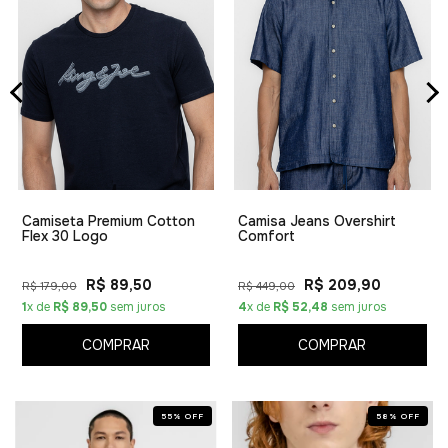
Camiseta Premium Cotton
Camisa Jeans Overshirt
Flex 30 Logo
Comfort
R$ 89,50
R$ 209,90
R$ 179,00
R$ 449,00
1
x de
R$ 89,50
sem juros
4
x de
R$ 52,48
sem juros
COMPRAR
COMPRAR
55
%
OFF
58
%
OFF