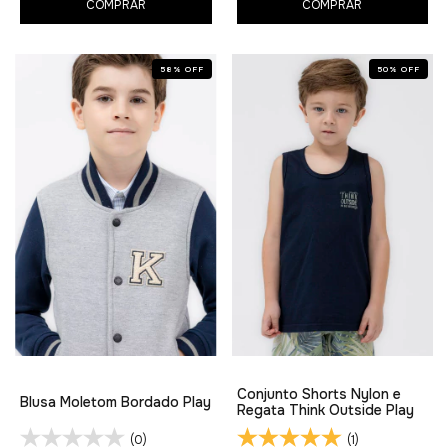
COMPRAR
COMPRAR
58
%
OFF
50
%
OFF
Conjunto Shorts Nylon e
Blusa Moletom Bordado Play
Regata Think Outside Play
(0)
(1)