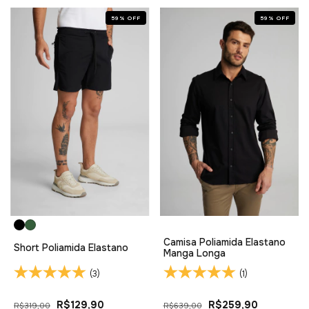
59
%
OFF
59
%
OFF
Camisa Poliamida Elastano
Short Poliamida Elastano
Manga Longa
(3)
(1)
R$129,90
R$259,90
R$319,00
R$639,00