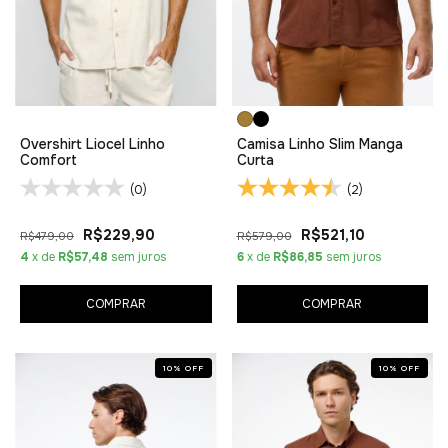
Overshirt Liocel Linho
Camisa Linho Slim Manga
Comfort
Curta
(0)
(2)
R$229,90
R$521,10
R$479,00
R$579,00
4
x de
R$57,48
sem juros
6
x de
R$86,85
sem juros
COMPRAR
COMPRAR
10
%
OFF
10
%
OFF