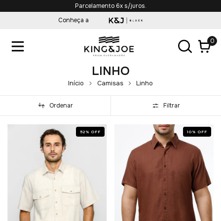
Frete Grátis em compras acima de R$349,90*
Conheça a
0
LINHO
Início
Camisas
Linho
Ordenar
Filtrar
52
%
OFF
10
%
OFF